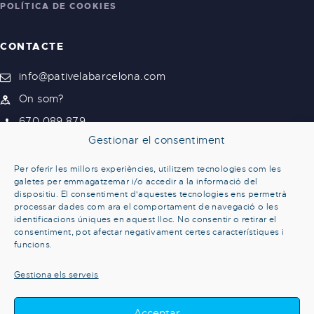
POLÍTICA DE COOKIES
CONTACTE
info@pativelabarcelona.com
On som?
670 089 879
Gestionar el consentiment
Per oferir les millors experiències, utilitzem tecnologies com les
galetes per emmagatzemar i/o accedir a la informació del
dispositiu. El consentiment d'aquestes tecnologies ens permetrà
processar dades com ara el comportament de navegació o les
identificacions úniques en aquest lloc. No consentir o retirar el
consentiment, pot afectar negativament certes característiques i
funcions.
Gestiona els serveis
Acceptar