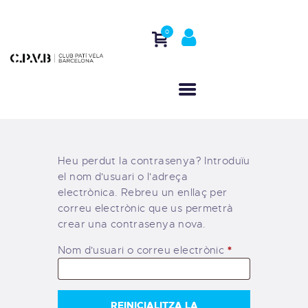
0
INICI
QUI SOM
CASAL D’ESTIU
ACTIVITATS
Heu perdut la contrasenya? Introduïu
REGATES
el nom d'usuari o l'adreça
CONTACTE
electrònica. Rebreu un enllaç per
correu electrònic que us permetrà
crear una contrasenya nova.
*
Nom d'usuari o correu electrònic
REINICIALITZA LA