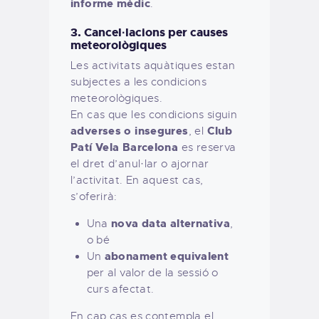
informe mèdic
.
3. Cancel·lacions per causes
meteorològiques
Les activitats aquàtiques estan
subjectes a les condicions
meteorològiques.
En cas que les condicions siguin
adverses o insegures
Club
, el
Patí Vela Barcelona
es reserva
el dret d’anul·lar o ajornar
l’activitat. En aquest cas,
s’oferirà:
nova data alternativa
Una
,
o bé
abonament equivalent
Un
per al valor de la sessió o
curs afectat.
En cap cas es contempla el