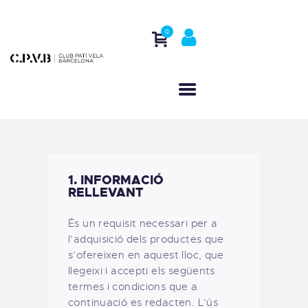
0
INICI
QUI SOM
CASAL D’ESTIU
ACTIVITATS
REGATES
1. INFORMACIÓ
CONTACTE
RELLEVANT
És un requisit necessari per a
l’adquisició dels productes que
s’ofereixen en aquest lloc, que
llegeixi i accepti els següents
termes i condicions que a
continuació es redacten. L’ús