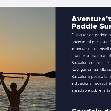
Aventura't
Paddle Sur
El lloguer de paddle 
opció ideal per gaudi
importar el teu nivell 
una certa pràctica, e
Barcelona mentre t’ex
Navegar en paddle surf
Barcelona posa a la te
indicacions necessàri
agradable sobre la ta