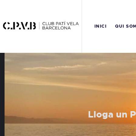
I
Q
INICI
QUI SO
C
A
R
C
Lloga un P