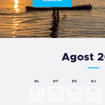
Agost 
DL
DT
DC
DJ
27
28
29
30