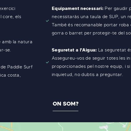
Equipament necessari:
exercici
Per gaudir p
 core, els
necessitaràs una taula de SUP, un re
També és recomanable portar roba c
gorra o barret per protegir-te del sol
te amb la natura
Seguretat a l'Aigua:
ar-se.
La seguretat és
Assegureu-vos de seguir totes les i
proporcionades pel nostre equip, i s
 de Paddle Surf
inquietud, no dubtis a preguntar.
ica costa,
ON SOM?