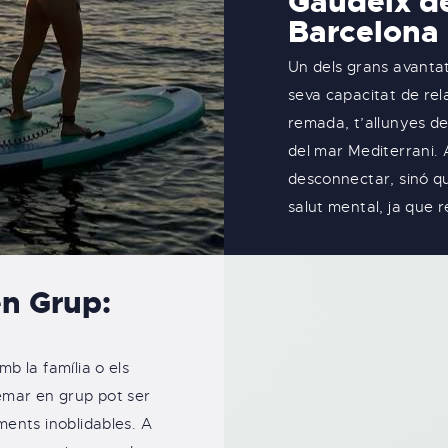
Gaudeix de
Barcelona 
Un dels grans avantat
seva capacitat de re
remada, t’allunyes del
del mar Mediterrani.
desconnectar, sinó q
salut mental, ja que re
en Grup:
mb la família o els
remar en grup pot ser
ments inoblidables. A