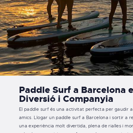
Paddle Surf a Barcelona 
Diversió i Companyia​
El paddle surf és una activitat perfecta per gaudir a
amics. Llogar un paddle surf a Barcelona i sortir a 
una experiència molt divertida, plena de rialles i mo