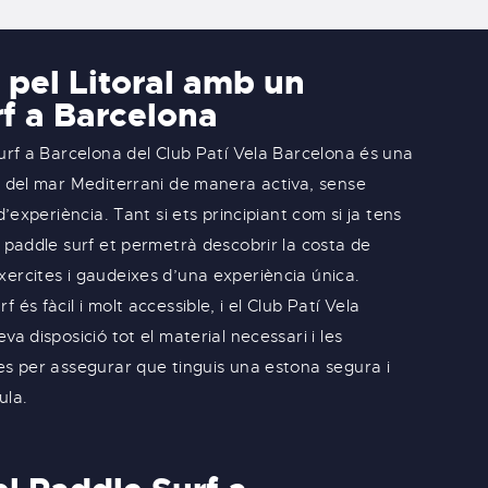
 pel Litoral amb un
f a Barcelona
surf a Barcelona del Club Patí Vela Barcelona és una
r del mar Mediterrani de manera activa, sense
d’experiència. Tant si ets principiant com si ja tens
l paddle surf et permetrà descobrir la costa de
ercites i gaudeixes d’una experiència única.
 és fàcil i molt accessible, i el Club Patí Vela
va disposició tot el material necessari i les
es per assegurar que tinguis una estona segura i
ula.