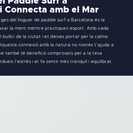
l Paddle Surf a
i Connecta amb el Mar ​
ges del lloguer de paddle surf a Barcelona és la
laxar la ment mentre practiques esport. Amb cada
 bullici de la ciutat i et deixes portar per la calma
 Aquesta connexió amb la natura no només t’ajuda a
ue també té beneficis comprovats per a la teva
dueix l’estrès i et fa sentir més tranquil i equilibrat.