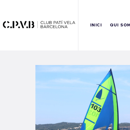
I
Q
INICI
QUI SO
C
A
R
C