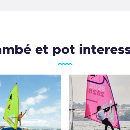
mbé et pot interes
Classe particular
Curs de 3 hores
140
,
00
€
110
,
00
€