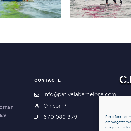
CONTACTE
info@pativelabarcelona.com
On som?
CITAT
IES
670 089 879
Per oferir les 
emmagatzemar i
d'aquestes te