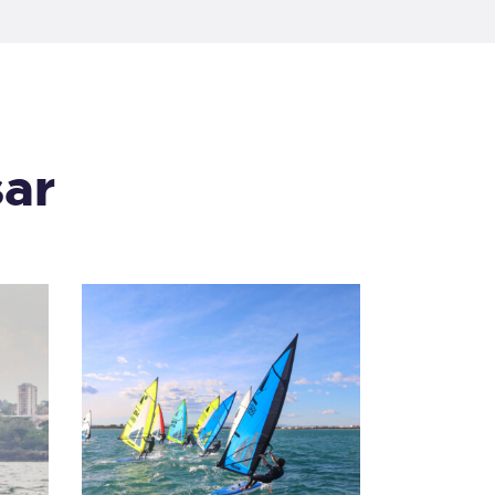
sar
Bonus 5 lloguers
Windsurfer
270
,
00
€