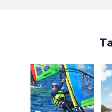
Ta
Curs de 6 hores
200
,
00
€