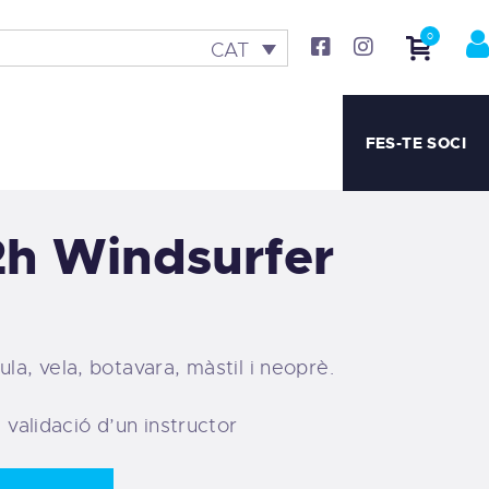
0
CAT
FES-TE SOCI
2h Windsurfer
aula, vela, botavara, màstil i neoprè.
validació d’un instructor