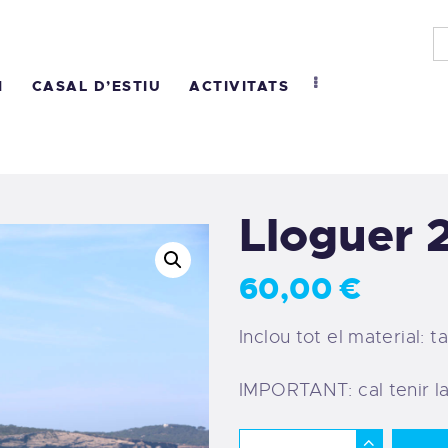
NICI
UI SOM
M
CASAL D’ESTIU
ACTIVITATS
ASAL D’ESTIU
CTIVITATS
Lloguer 
EGATES
60
,
00
€
ONTACTE
Inclou tot el material: t
IMPORTANT: cal tenir la 