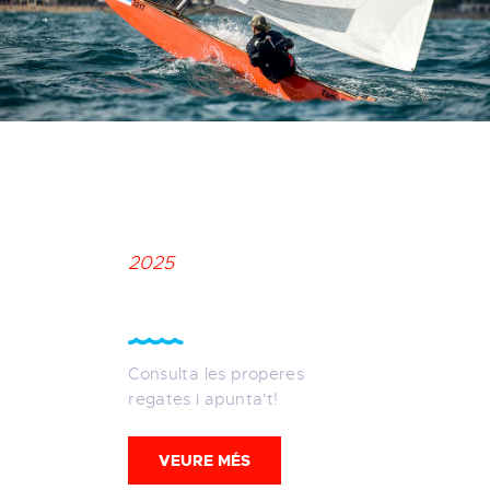
2025
Regates
Consulta les properes
regates i apunta't!
VEURE MÉS