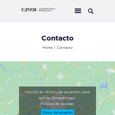
INICIO
Contacto
QUIÉNES SOMOS
ACTIVIDADES
Home
Contacto
REGATAS
CONTACTO
Haz clic en «Estoy de acuerdo» para
activar Google maps
Política de cookies
Estoy de acuerdo