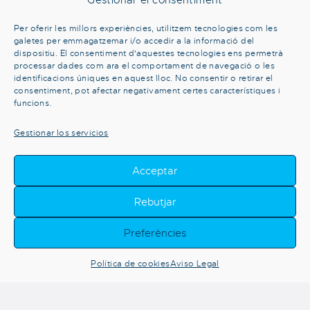
Gestionar el consentiment
670 089 879
Per oferir les millors experiències, utilitzem tecnologies com les
galetes per emmagatzemar i/o accedir a la informació del
dispositiu. El consentiment d'aquestes tecnologies ens permetrà
processar dades com ara el comportament de navegació o les
identificacions úniques en aquest lloc. No consentir o retirar el
consentiment, pot afectar negativament certes característiques i
funcions.
Gestionar los servicios
Acceptar
Rebutjar
Preferències
@ Copyright | Club Patí Vela Barcelona 2026
Suport Web x
Política de cookies
Aviso Legal
erigin