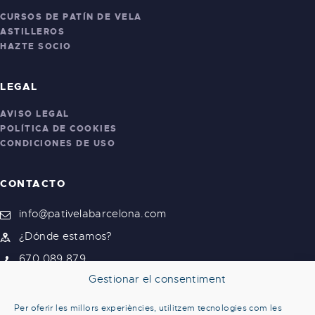
CURSOS DE PATÍN DE VELA
ASTILLEROS
HAZTE SOCIO
LEGAL
AVISO LEGAL
POLÍTICA DE COOKIES
CONDICIONES DE USO
CONTACTO
info@pativelabarcelona.com
¿Dónde estamos?
670 089 879
Gestionar el consentiment
Per oferir les millors experiències, utilitzem tecnologies com les