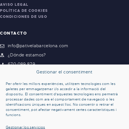
AVISO LEGAL
POLÍTICA DE COOKIES
CONDICIONES DE USO
CONTACTO
info@pativelabarcelona.com
¿Dónde estamos?
670 089 879
Gestionar el consentiment
Per oferir les millors experiències, utilitzem tecnologies com les
galetes per emmagatzemar i/o accedir a la informació del
dispositiu. El consentiment d'aquestes tecnologies ens permetrà
processar dades com ara el comportament de navegació o les
identificacions úniques en aquest lloc. No consentir o retirar el
consentiment, pot afectar negativament certes característiques i
funcions.
Gestionar los servicios