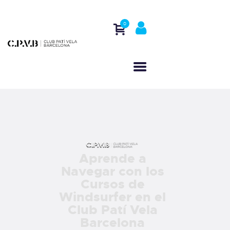
0
INICIO
QUIÉNES SOMOS
ACTIVIDADES
REGATAS
CONTACTO
Aprende a
Navegar con los
Cursos de
Windsurfer en el
Club Patí Vela
Barcelona