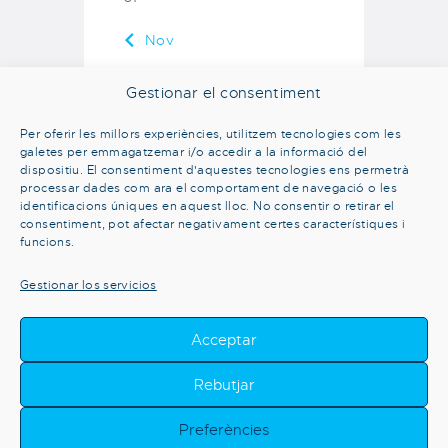
« Nov
Gestionar el consentiment
Comentaris recents
Per oferir les millors experiències, utilitzem tecnologies com les
galetes per emmagatzemar i/o accedir a la informació del
dispositiu. El consentiment d'aquestes tecnologies ens permetrà
processar dades com ara el comportament de navegació o les
identificacions úniques en aquest lloc. No consentir o retirar el
consentiment, pot afectar negativament certes característiques i
funcions.
Gestionar los servicios
Acceptar
Rebutjar
Preferències