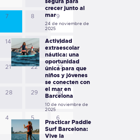
segura para
crecer junto al
mar
7
8
9
24 de noviembre de
2025
Actividad
14
15
16
extraescolar
náutica: una
oportunidad
21
22
23
única para que
niños y jóvenes
se conecten con
el mar en
28
29
30
Barcelona
10 de noviembre de
2025
4
5
6
Practicar Paddle
Surf Barcelona:
Vive la