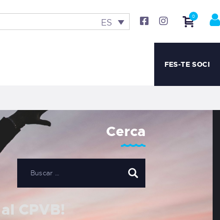
0
ES
FES-TE SOCI
Cerca
 al CPVB!