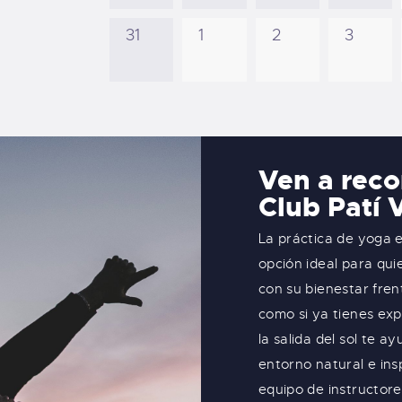
31
1
2
3
Ven a reco
Club Patí 
La práctica de yoga e
opción ideal para qui
con su bienestar fren
como si ya tienes exp
la salida del sol te a
entorno natural e ins
equipo de instructor