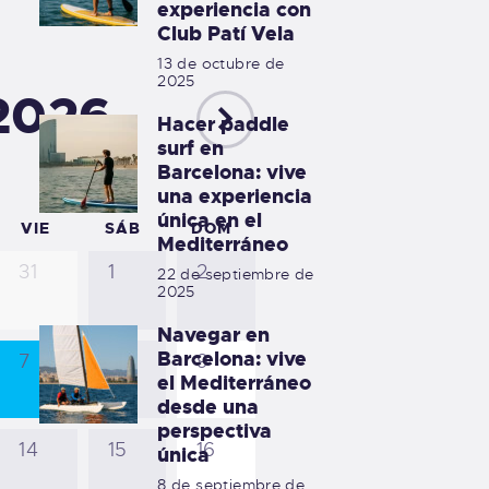
experiencia con
Club Patí Vela
13 de octubre de
2025
2026
Hacer paddle
surf en
Barcelona: vive
una experiencia
única en el
VIE
SÁB
DOM
Mediterráneo
31
1
2
22 de septiembre de
2025
Navegar en
Barcelona: vive
7
8
9
el Mediterráneo
desde una
perspectiva
14
15
16
única
8 de septiembre de