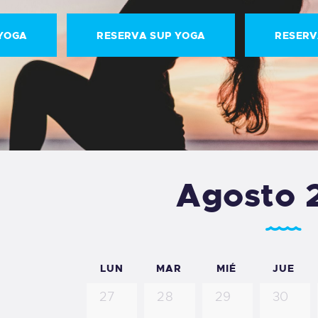
YOGA
RESERVA SUP YOGA
RESERV
Agosto 
LUN
MAR
MIÉ
JUE
27
28
29
30