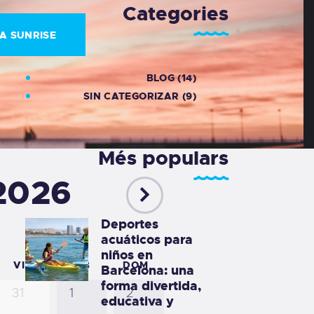
Categories
A SUNRISE
BLOG
(14)
SIN CATEGORIZAR
(9)
Més populars
2026
Deportes
acuáticos para
niños en
VIE
SÁB
DOM
Barcelona: una
forma divertida,
31
1
2
educativa y