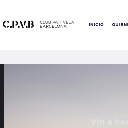
I
Q
INICIO
QUIÉN
A
R
C
Vin a ha