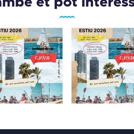
mbé et pot interes
AMPUS ESTIU CPVB
CAMPUS ESTIU CP
20/07
2026
160
,
00
€
–
230
,
00
€
0,00
€