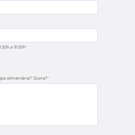
8:30h a 9:00h
*
rgia alimentària? Quina?
*