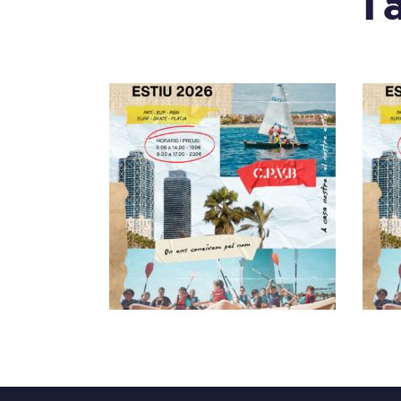
Ta
CAMPUS ESTIU CPVB
C
27/07
160
,
00
€