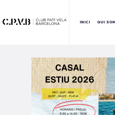
I
Q
INICI
QUI SO
C
A
R
C