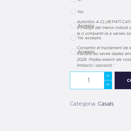
No
Autoritzo A CLUB PATÍ CAT
Accepto
d’imatge del menor indicat anter
la o compartir-la a xarxes soc
No accepto
Consento el tractament de l
Accepto
tractarà les seves dades amb
2026. Podeu exercir els vostres drets d'accés rect
limitació i oposició.
*
C
Categoria:
Casals