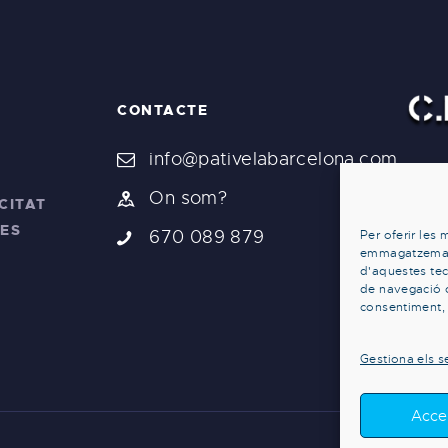
CONTACTE
info@pativelabarcelona.com
On som?
CITAT
IES
670 089 879
Per oferir les 
emmagatzemar i
d'aquestes te
de navegació o 
consentiment, 
Gestiona els s
Acce