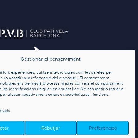
Gestionar el consentiment
millors experiències, utilitzem tecnologies com les galetes per
/o accedir a la informació del dispositiu. El consentiment
cnologies ens permetrà processar dades com ara el comportament
les identificacions úniques en aquest lloc. No consentir o retirar el
pot afectar negativament certes característiques i funcions.
erveis
ptar
Rebutjar
Preferències