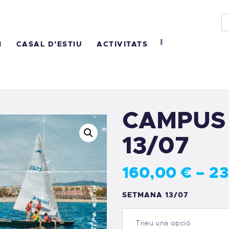
NICI
UI SOM
M
CASAL D’ESTIU
ACTIVITATS
ASAL D’ESTIU
CTIVITATS
CAMPUS 
EGATES
13/07
ONTACTE
160
,
00
€
–
2
SETMANA 13/07