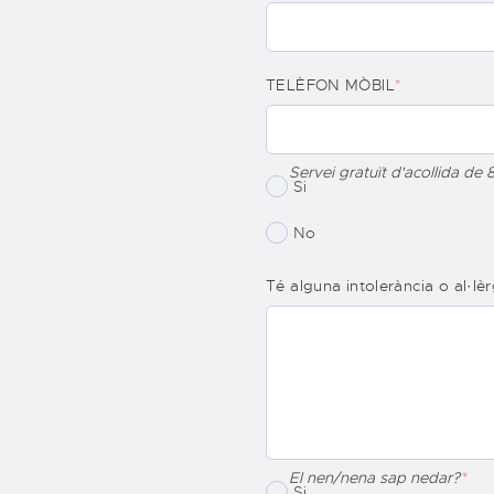
TELÈFON MÒBIL
*
Servei gratuït d'acollida de 
Si
No
Té alguna intolerància o al·lè
El nen/nena sap nedar?
*
Si