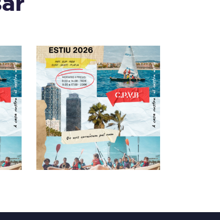
sar
VB
CAMPUS ESTIU CPVB
06/07
160
,
00
€
–
230
,
00
€