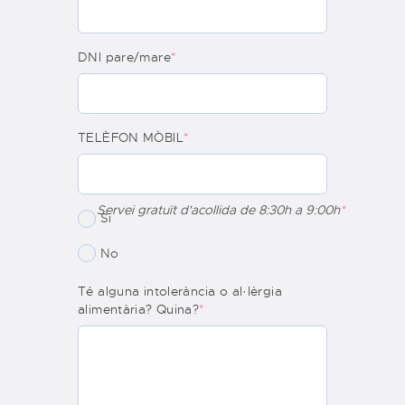
DNI pare/mare
*
TELÈFON MÒBIL
*
Servei gratuït d'acollida de 8:30h a 9:00h
*
Si
No
Té alguna intolerància o al·lèrgia
alimentària? Quina?
*