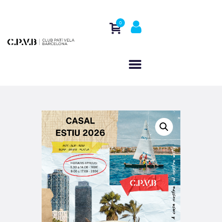
0
INICI
QUI SOM
CASAL D’ESTIU
ACTIVITATS
REGATES
CONTACTE