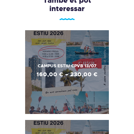
També et pot
interessar
CAMPUS ESTIU CPVB 13/07
160
,
00
€
–
230
,
00
€