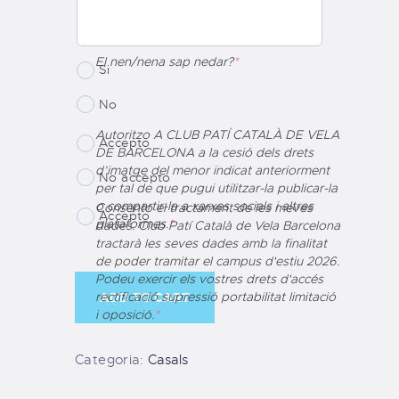
El nen/nena sap nedar?
*
Si
No
Autoritzo A CLUB PATÍ CATALÀ DE VELA
Accepto
DE BARCELONA a la cesió dels drets
d’imatge del menor indicat anteriorment
No accepto
per tal de que pugui utilitzar-la publicar-la
o compartir-la a xarxes socials i altres
Consento el tractament de les meves
Accepto
plataformes.
*
dades. Club Patí Català de Vela Barcelona
tractarà les seves dades amb la finalitat
de poder tramitar el campus d'estiu 2026.
Podeu exercir els vostres drets d'accés
rectificació supressió portabilitat limitació
ADD TO CART
i oposició.
*
Categoria:
Casals