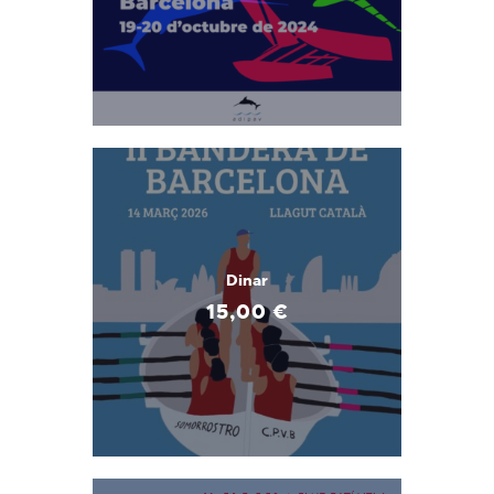
Dinar
15
,
00
€