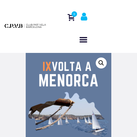
0
HOME
WHO WE ARE
ACTIVITIES
REGATTAS
CONTACT