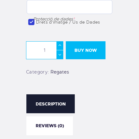
Protecció de dades
*
Drets d'imatge / Ús de Dades
BUY NOW
Category:
Regates
DESCRIPTION
REVIEWS (0)