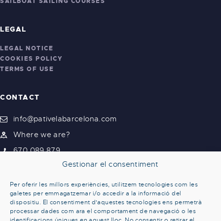
SAILBOAT SAILING COURSES
LEGAL
LEGAL NOTICE
COOKIES POLICY
TERMS OF USE
CONTACT
info@pativelabarcelona.com
Where we are?
670 089 879
Gestionar el consentiment
Per oferir les millors experiències, utilitzem tecnologies com les
galetes per emmagatzemar i/o accedir a la informació del
dispositiu. El consentiment d'aquestes tecnologies ens permetrà
processar dades com ara el comportament de navegació o les
identificacions úniques en aquest lloc. No consentir o retirar el