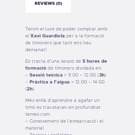
REVIEWS (0)
Tenim el luxe de poder comptar amb
Xavi Guardiola
el
per a la formació
de timoners que tant ens heu
demanat!
5 hores de
Es tracta d’una sessió de
formació
de timoners dividada en:
Sessió teòrica
3h
–
> 9:00 – 12:00 (
)
Pràctica a l’aigua
–
> 12:00 – 14:00
2h
(
)
Més enllà d’aprendre a agafar un
timó es tracataran en profunditat
temes com:
– Coneixement de l’embarcació i el
material
– Tècnica i reglatges