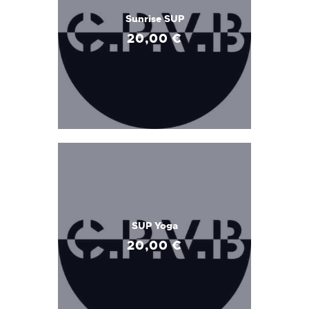
Sunrise SUP
20
,
00
€
SUP Yoga
20
,
00
€