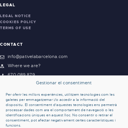
LEGAL
LEGAL NOTICE
COOKIES POLICY
TERMS OF USE
CONTACT
info@pativelabarcelona.com
Where we are?
670 089 879
Gestionar el consentiment
Per oferir les millors experiències, utilitzem tecnologies com les
galetes per emmagatzemar i/o accedir a la informació del
dispositiu. El consentiment d'aquestes tecnologies ens permetrà
processar dades com ara el comportament de navegació o les
identificacions úniques en aquest lloc. No consentir o retirar el
consentiment, pot afectar negativament certes característiques i
funcions.