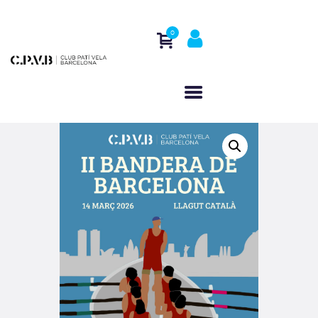
0
HOME
WHO WE ARE
ACTIVITIES
REGATTAS
CONTACT