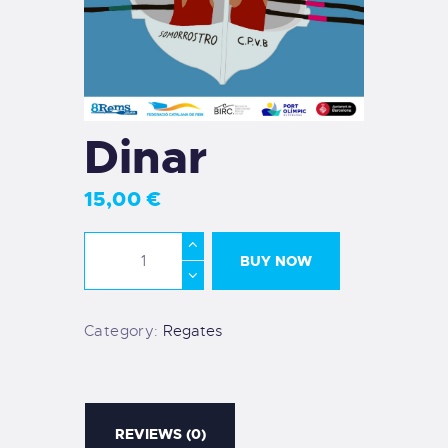
Dinar
15
,
00
€
BUY NOW
Category:
Regates
REVIEWS (0)