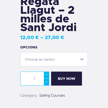
Regata
Llagut – 2
milles de
Sant Jordi
12
,
00
€
–
27
,
00
€
OPCIONS
BUY NOW
Category:
Sailing Courses