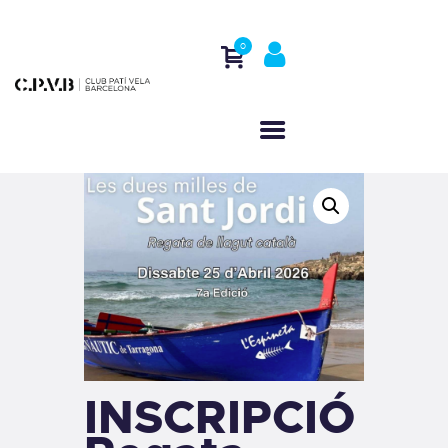
0
HOME
WHO WE ARE
ACTIVITIES
REGATTAS
CONTACT
INSCRIPCIÓ