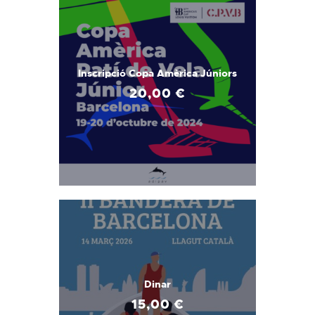
Inscripció Copa Amèrica Júniors
20
,
00
€
Dinar
15
,
00
€